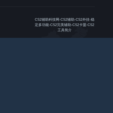
CS2辅助科技网-CS2辅助-CS2外挂-稳
定多功能-CS2完美辅助-CS2卡盟-CS2
工具简介
游戏辅助本身就是游戏公司极力反对的产品，
所以请不要问我封不封号之类的问题。我们只
推荐稳定的,如果您怕封号请不要购买。辅助
造成封号，辅助不稳定，辅助开发商跑路（和
本站没有任何关系）！本站是出售卡密的，不
是制作软件的，所以我们只管卡密问题。（卡
密错误直接投诉）
3594786974
在线咨询
官方客服QQ号
529403660