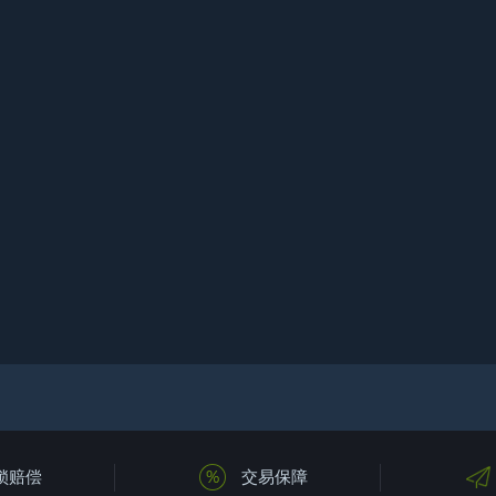
锁赔偿
交易保障