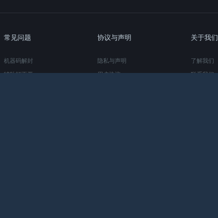
常见问题
协议与声明
关于我们
机器码解封
隐私与声明
了解我们
辅助打不开
用户协议
联系我们
进游戏没效果