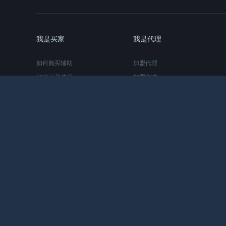
我是买家
我是代理
如何购买辅助
加盟代理
如何下载使用
加盟方式
如何续费充值
代理取卡通道
友情链接：
CS2辅助
CS2外挂
苏ICP备20014612号