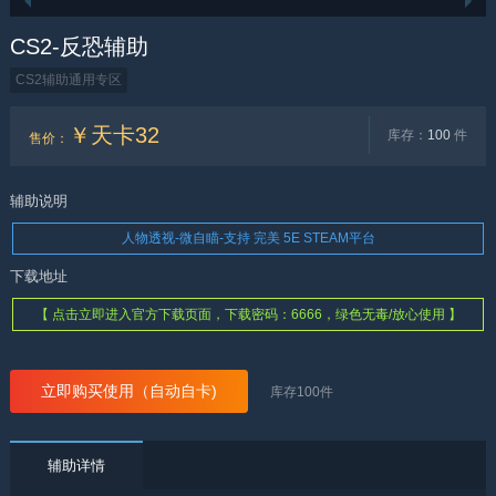
CS2-反恐辅助
CS2辅助通用专区
￥天卡32
库存：
100
件
售价
：
辅助说明
人物透视-微自瞄-支持 完美 5E STEAM平台
下载地址
【 点击立即进入官方下载页面，下载密码：6666，绿色无毒/放心使用 】
立即购买使用（自动自卡)
库存
100
件
辅助详情